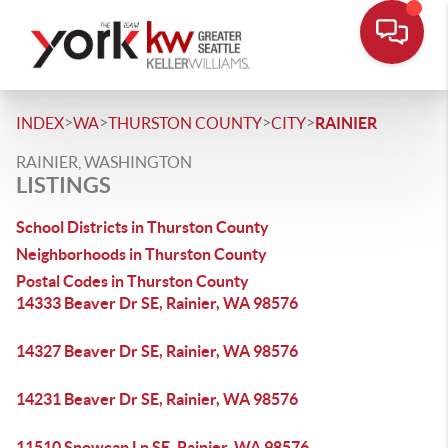
>
>
>
>
INDEX
WA
THURSTON COUNTY
CITY
RAINIER
RAINIER, WASHINGTON
LISTINGS
School Districts in Thurston County
Neighborhoods in Thurston County
Postal Codes in Thurston County
14333 Beaver Dr SE, Rainier, WA 98576
14327 Beaver Dr SE, Rainier, WA 98576
14231 Beaver Dr SE, Rainier, WA 98576
11510 Snowcap Ln SE, Rainier, WA 98576